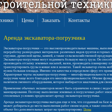
ехники
Цены
Заказать
Контакты
ехники
Цены
Заказать
Контакты
Аренда экскаватора-погрузчика
Экскаваторы-погрузчики — это высокопроизводительные машины, выполня
переработку разнородных материалов: различных видов грунтов и горных по
стружки‚ древесной щепы‚ камней, а также сельскохозяйственной продукции
Экскаваторы-погрузчики могут поднимать большую массу груза. Он способ
производить отсыпку земляных насыпей‚ валов‚ производить планировку пл
транспортировать грузы в ковше или в захватах. Такой экскаватор очень мо
нужна большая площадь. Именно эти качества и определили сферу его прим
Характерные черты экскаватора-погрузчика — многофункциональность и ман
погрузчик чаще всего благодаря его многофункциональности. Обилие функц
наличием сменного оборудования, которое выбирается заказчиком для своих
Применение обычных экскаваторов может быть ограничено в связи с недос
маневрирования. Поэтому выполнение земляных и погрузочных работ эпизо
стесненных условиях предполагает аренду экскаватора-погрузчика.
Аренда экскаватора-погрузчика выгодна еще и тем, что созданный на базе к
может добираться до места выполнения работ своим ходом, а также способ
объект без дополнительных затрат на транспортировку.
Цены