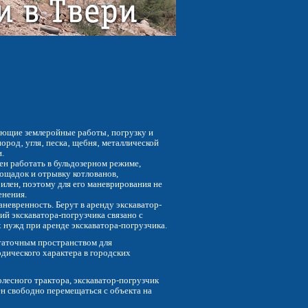
ющие землеройные работы‚ погрузку и
род‚ угля‚ песка‚ щебня‚ металлической
.
ен работать в бульдозерном режиме,
ощадок и отрывку котлованов,
билен, поэтому для его маневрирования не
енения.
евренность. Берут в аренду экскаватор-
ий экскаватора-погрузчика связано с
 нужд при аренде экскаватора-погрузчика.
таточным пространством для
дического характера в городских
олесного трактора, экскаватор-погрузчик
ен свободно перемещаться с объекта на